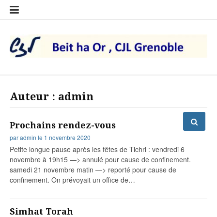
Aller
Adhésion
Liens
Qui
Remerci
au
et
sommes-
contenu
dons
nous
Beit ha Or, CJL Dauphiné –
Grenoble
Auteur :
admin
Prochains rendez-vous
par
admin
le
1 novembre 2020
Petite longue pause après les fêtes de Tichri : vendredi 6
novembre à 19h15 —> annulé pour cause de confinement.
samedi 21 novembre matin —> reporté pour cause de
confinement. On prévoyait un office de…
Simhat Torah