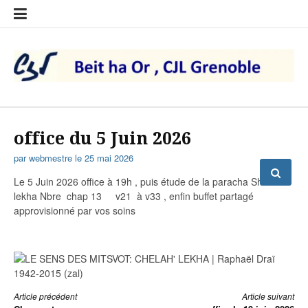
Aller
Adhésion
Liens
Qui
Remerci
au
et
sommes-
contenu
dons
nous
Beit ha Or, CJL Dauphiné –
Grenoble
office du 5 Juin 2026
par
webmestre
le
25 mai 2026
Le 5 Juin 2026 office à 19h , puis étude de la paracha Sh’lakh
lekha Nbre chap 13 v21 à v33 , enfin buffet partagé
approvisionné par vos soins
Article précédent
Article suivant