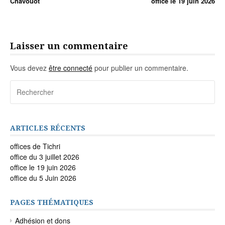
Chavouot
office le 19 juin 2026
Lire
la
suite
Laisser un commentaire
Vous devez
être connecté
pour publier un commentaire.
Recherche
pour
:
ARTICLES RÉCENTS
offices de Tichri
office du 3 juillet 2026
office le 19 juin 2026
office du 5 Juin 2026
PAGES THÉMATIQUES
Adhésion et dons